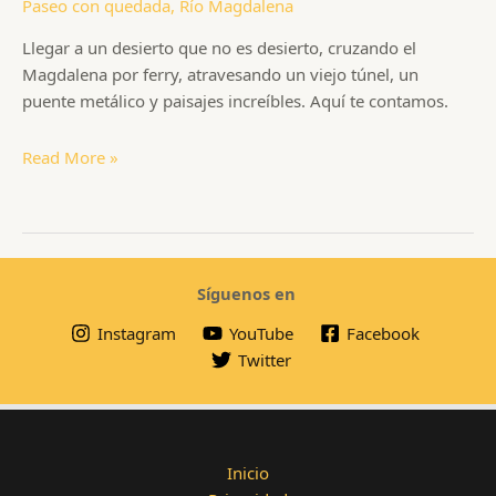
Paseo con quedada
,
Río Magdalena
Llegar a un desierto que no es desierto, cruzando el
Magdalena por ferry, atravesando un viejo túnel, un
puente metálico y paisajes increíbles. Aquí te contamos.
Desierto
Read More »
de
La
Tatacoa
Síguenos en
Instagram
YouTube
Facebook
Twitter
Inicio