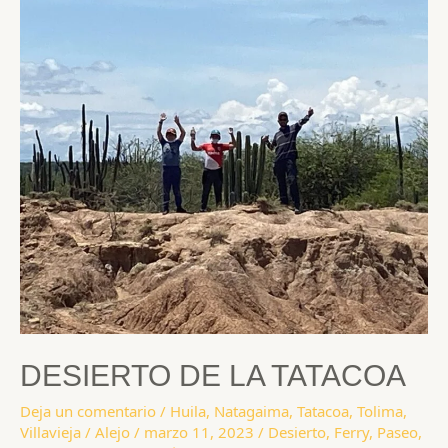
DESIERTO DE LA TATACOA
Deja un comentario
/
Huila
,
Natagaima
,
Tatacoa
,
Tolima
,
Villavieja
/
Alejo
/
marzo 11, 2023
/
Desierto
,
Ferry
,
Paseo
,