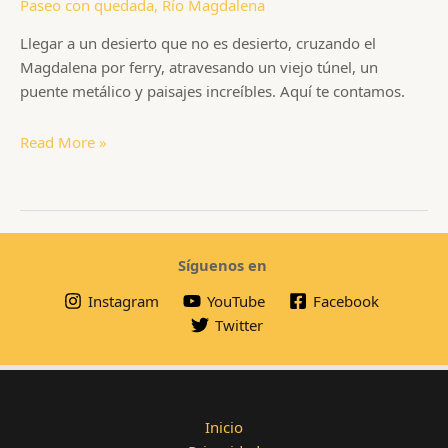
Paseo con quedada
,
Río Magdalena
Llegar a un desierto que no es desierto, cruzando el
Magdalena por ferry, atravesando un viejo túnel, un
puente metálico y paisajes increíbles. Aquí te contamos.
Desierto
Read More »
de
La
Tatacoa
Síguenos en
Instagram
YouTube
Facebook
Twitter
Inicio