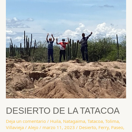
DESIERTO DE LA TATACOA
Deja un comentario
/
Huila
,
Natagaima
,
Tatacoa
,
Tolima
,
Villavieja
/
Alejo
/
marzo 11, 2023
/
Desierto
,
Ferry
,
Paseo
,