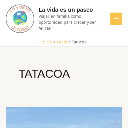
Ir
La vida es un paseo
al
Viajar en familia como
contenido
oportunidad para crecer y ser
MAI
felices
MEN
Inicio
»
Huila
»
Tatacoa
TATACOA